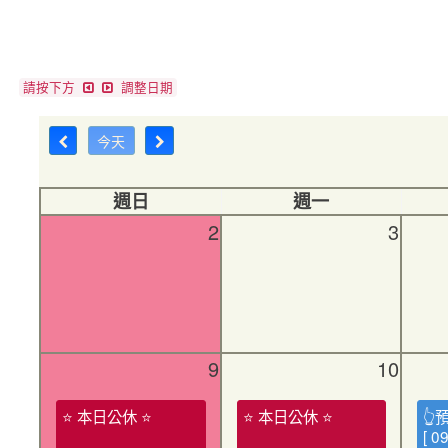
請按下方
調整日期
今天
週日
週一
2
3
9
10
⭐ 本日公休 ⭐
⭐ 本日公休 ⭐
👆
[ 0