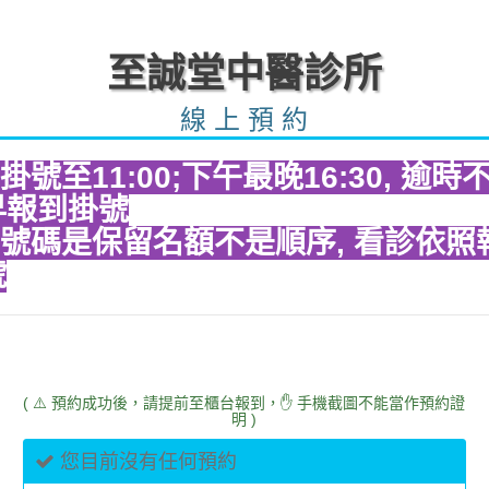
至誠堂中醫診所
線 上 預 約
上掛號至11:00;下午最晚16:30, 逾時
早報到掛號
約號碼是保留名額不是順序, 看診依照
號
( ⚠️ 預約成功後，請提前至櫃台報到，✋ 手機截圖不能當作預約證
明 )
您目前沒有任何預約