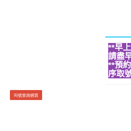
**早
請盡
**預
序取
叫號查詢網頁