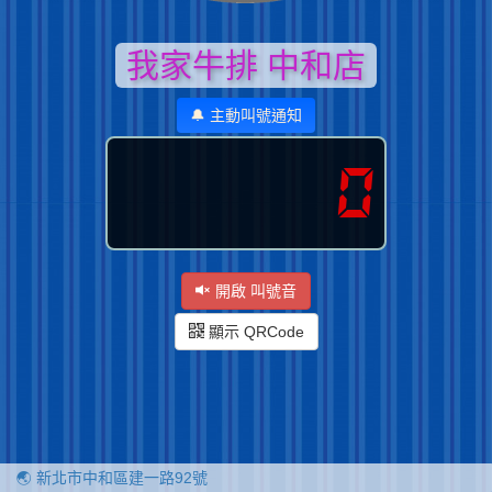
我家牛排 中和店
🔔 主動叫號通知
0
開啟 叫號音
顯示 QRCode
🌏 新北市中和區建一路92號