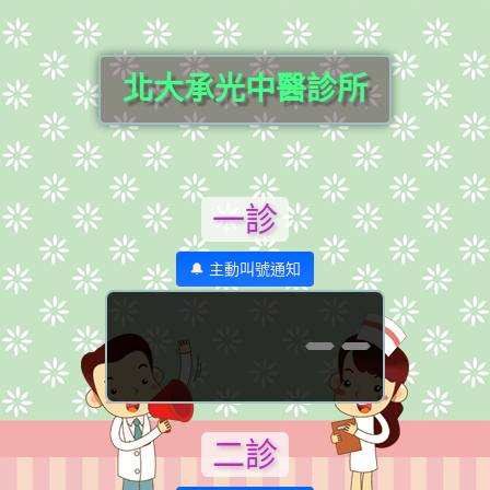
北大承光中醫診所
一診
🔔 主動叫號通知
--
二診