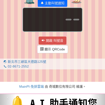
🔔 主動叫號通知
--
開啟 叫號音
顯示 QRCode
🌏 新北市三峽區大德路125號
📞 02-8671-2552
MainPI-免排雲端
由 奇城數位有限公司 維護。
‹
›