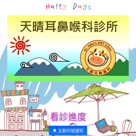
看診進度
🔔 主動叫號通知