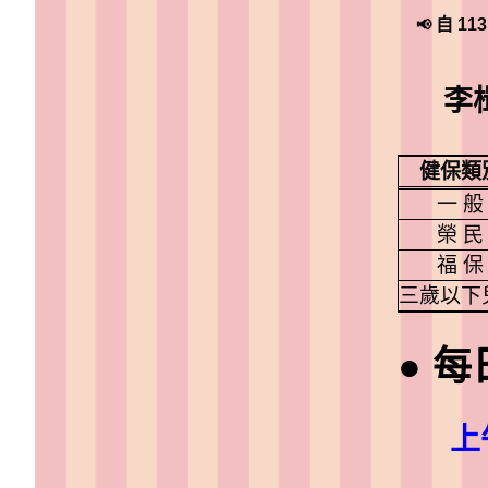
自 11
📢
李
健保類
一 般
榮 民
福 保
三歲以下
● 
上午