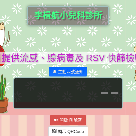
李楫航小兒科診所
提供流感、腺病毒及 RSV 快篩
🔔 主動叫號通知
--
開啟 叫號音
顯示 QRCode