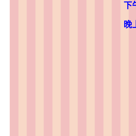
下午： 
晚上： 