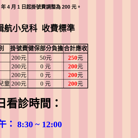
3 年 4 月 1 日起掛號費調整為 200 元。
楫航小兒科 收費標準
別
掛號費
健保部分負擔
合計應收
200
元
50
元
250
元
200
元
0
元
200
元
200
元
0
元
200
元
兒童
200
元
0
元
200
元
每日看診時間：
： 8:30 ~ 12:00