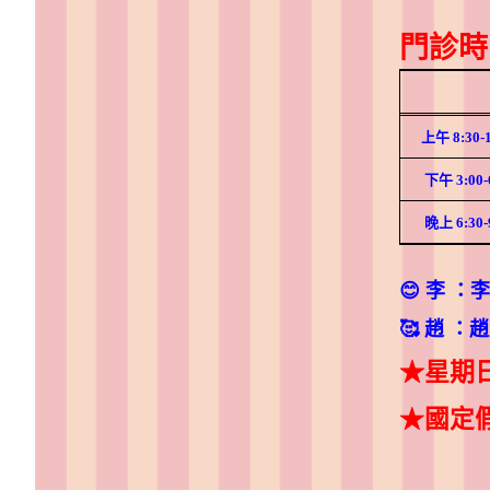
門診時
上午
8:30-
下午
3:00-
晚上
6:30-
😊 李 ：
🥰 趙 
★星期
★
國定