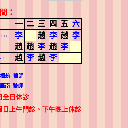
間：
一
二
三
四
五
六
李
趙
李
趙
李
12:00
趙
趙
李
趙
李
6:00
趙
李
趙
李
9:30
李楫航 醫師
：趙雁南 醫師
日全日休診
假日上午門診、下午晚上休診