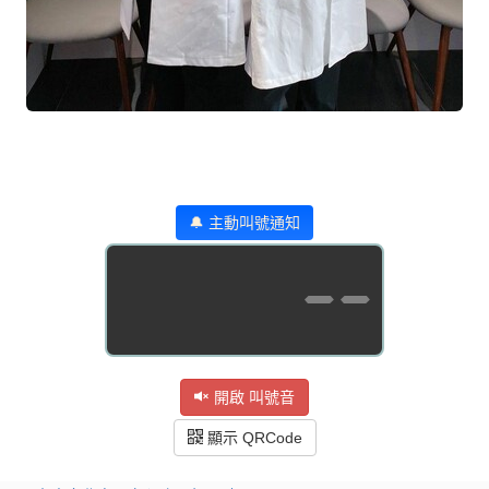
🔔 主動叫號通知
--
開啟 叫號音
顯示 QRCode