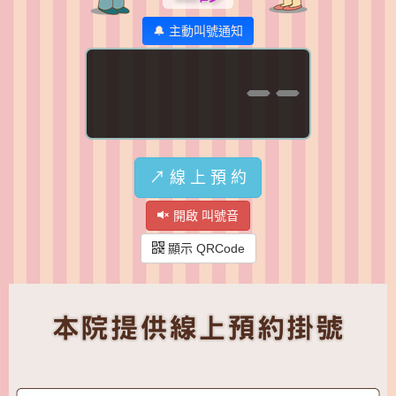
🔔 主動叫號通知
--
↗️ 線 上 預 約
開啟 叫號音
顯示 QRCode