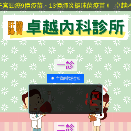
價疫苗、13價肺炎鏈球菌疫苗💉 卓越內科診所💗
一診
🔔 主動叫號通知
12
二診