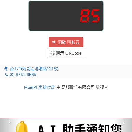
85
開啟 叫號音
顯示 QRCode
🌏 台北市內湖區港墘路121號
📞 02-8751-9565
MainPI-免排雲端
由 奇城數位有限公司 維護。
‹
›