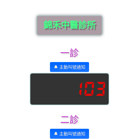
錦禾中醫診所
一診
🔔 主動叫號通知
103
二診
🔔 主動叫號通知