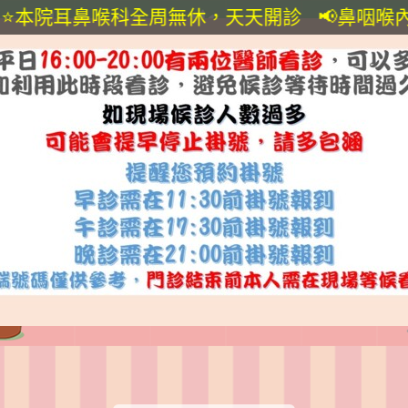
鼻喉科全周無休，天天開診 📢鼻咽喉內視鏡📢