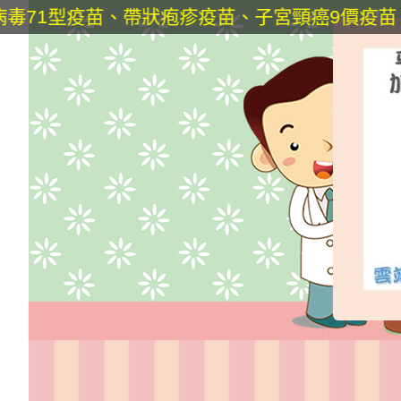
疫苗、帶狀疱疹疫苗、子宮頸癌9價疫苗 ⭐本院耳