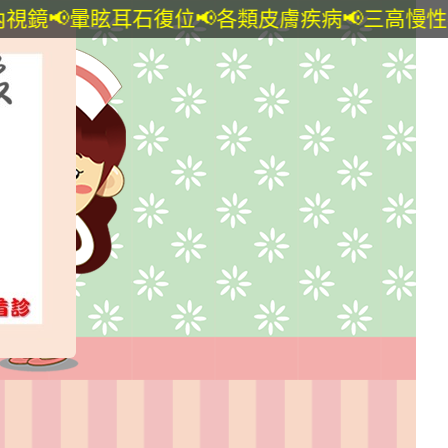
暈眩耳石復位📢各類皮膚疾病📢三高慢性病連續