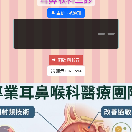
🔔 主動叫號通知
--
開啟 叫號音
顯示 QRCode