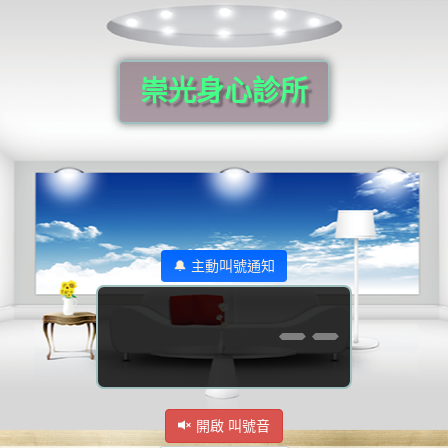
崇光身心診所
🔔 主動叫號通知
--
開啟 叫號音