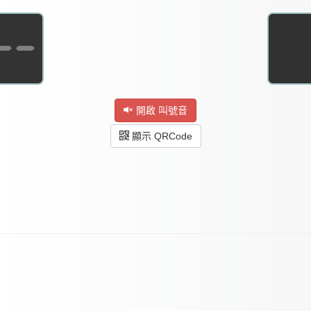
--
開啟 叫號音
顯示 QRCode