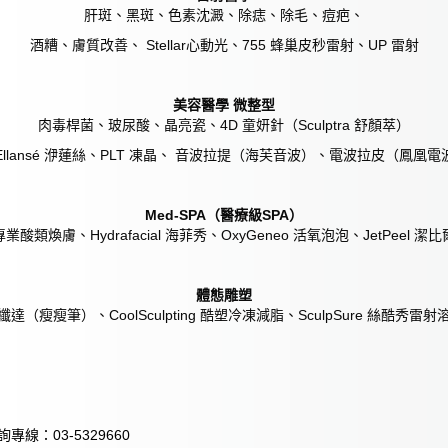
肝斑、黑斑、色素沈澱、除痣、除毛、痘疤、
酒糟、膚質改善、 Stellar心動光、755 蜂巢皮秒雷射、UP 雷射
美容醫學 微整型
肉毒桿菌、玻尿酸、晶亮瓷、4D 童妍針（Sculptra 舒顏萃）
Ellansé 洢蓮絲、PLT 凍晶、 音波拉提（海芙音波）、電波拉皮（鳳凰電
Med-SPA（醫療級SPA）
專業酸類煥膚、Hydrafacial 海菲秀、OxyGeneo 活氧泡泡、JetPeel 潔比
體態雕塑
纖達（瘦瘦筆）、CoolSculpting 酷塑冷凍減脂、SculpSure 絲酷秀雷射
專線：03-5329660