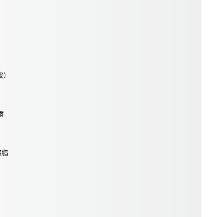
波）
爾
溶脂