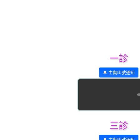
一診
🔔 主動叫號通知
三診
🔔 主動叫號通知