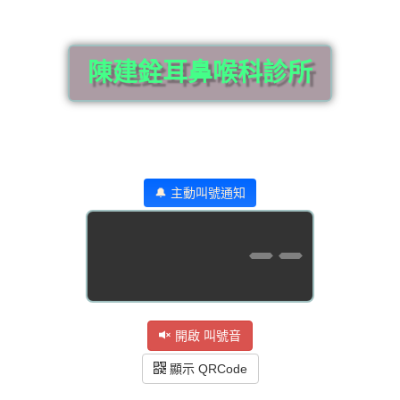
陳建銓耳鼻喉科診所
🔔 主動叫號通知
--
開啟 叫號音
顯示 QRCode