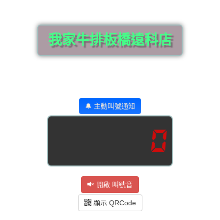
我家牛排板橋遠科店
🔔 主動叫號通知
0
開啟 叫號音
顯示 QRCode