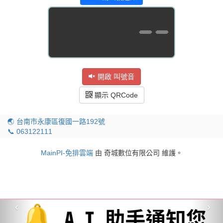
--
開啟 叫號音
顯示 QRCode
🌏 台南市永康區復國一路192號
📞 063122111
MainPI-免排雲端
由 奇城數位有限公司 維護。
‹
›