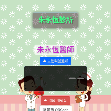
朱永恆診所
朱永恆醫師
🔔 主動叫號通知
--
開啟 叫號音
顯示 QRCode