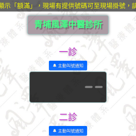
統顯示「額滿」，現場有提供號碼可至現場掛號，
青埔風澤中醫診所
一診
🔔 主動叫號通知
--
二診
🔔 主動叫號通知