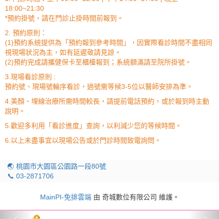
18:00~21:30
*預約掛號，請在門診止掛時間前報到。
2. 預約原則：
(1)預約系統提供為「預約報到參考時間」，因實際看診時間不盡相同
視現場狀況為主，如有延遲敬請見諒。
(2)預約完成請攜健保卡至櫃檯報到；系統額滿請至院所掛號。
3.現場看診原則 :
預約號、現場號輪序看診，過號需等候3-5位以醫師安排為準。
4.美顏、埋線治療所需時間較長，請提前電話預約，或於報到時主動
說明。
5.歡迎多利用「看診進度」查詢，以利減少您的等候時間。
6.以上未盡事宜以現場公告或於門診時間致電詢問。
🌏 桃園市大園區公園路一段80號
📞 03-2871706
MainPI-免排雲端
由 奇城數位有限公司 維護。
‹
›