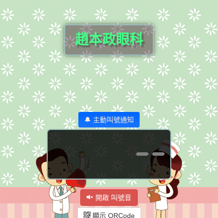
趙本政眼科
🔔 主動叫號通知
--
開啟 叫號音
顯示 QRCode