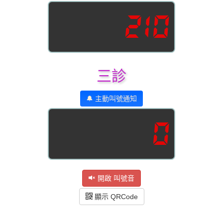
210
三診
🔔 主動叫號通知
0
開啟 叫號音
顯示 QRCode