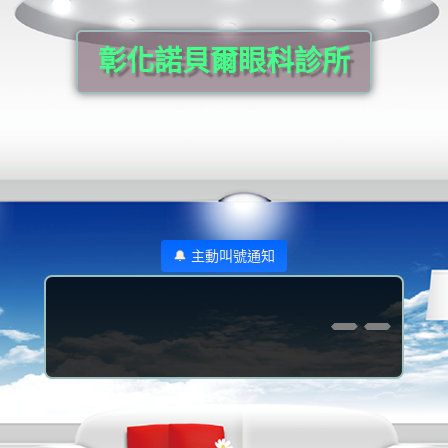
彰化諾貝爾眼科診所
🔔 主動叫號通知
--