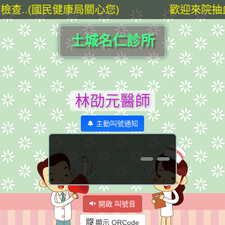
..(國民健康局關心您)
歡迎來院抽血免
土城名仁診所
林劭元醫師
🔔 主動叫號通知
--
開啟 叫號音
顯示 QRCode