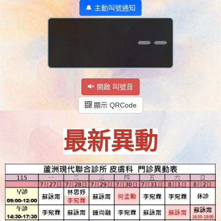
🔔 主動叫號通知
--
開啟 叫號音
顯示 QRCode
最新異動