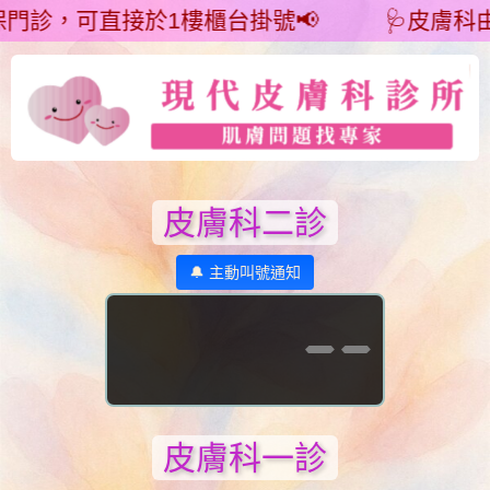
門診，可直接於1樓櫃台掛號📢 🩺皮膚科由蘇
皮膚科二診
🔔 主動叫號通知
--
皮膚科一診