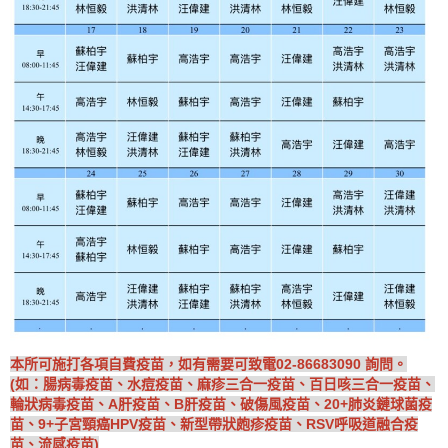
本
所可施打各項自費疫苗，如有需要可致電02-86683090 詢問。
(如：腸病毒疫苗、水痘疫苗、麻疹三合一疫苗、百日咳三合一疫苗、
輪狀病毒疫苗、A肝疫苗、B肝疫苗、破傷風疫苗、20+肺炎鏈球菌疫
苗、9+子宮頸癌HPV疫苗、新型帶狀皰疹疫苗、RSV呼吸道融合疫
苗、流感疫苗)