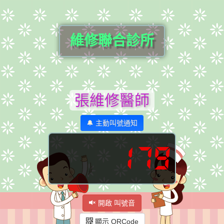
維修聯合診所
張維修醫師
🔔 主動叫號通知
179
開啟 叫號音
顯示 QRCode