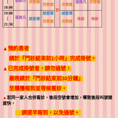
張啟凡
︳
洪熒燦
張啟凡
洪熒燦
洪熒燦
洪熒燦
18:00
診
19:00
胡恩理
胡恩理
張啟凡
︳
胡恩理
休診
休診
洪熒燦
洪熒燦
21:30
▲
預約患者
請於『門診結束前1小時』完成掛號。
▲
已完成掛號者，請勿過號，
最晚請於『門診結束前30分鐘』
至櫃檯報到並等候看診。
▲
若同一家人合併看診，後段空號會增加，導致後段叫號速
度快，
請提早報到，以免過號。