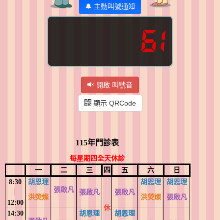
🔔 主動叫號通知
61
開啟 叫號音
顯示 QRCode
115年門診表
每星期四全天休診
一
二
三
四
五
六
日
8:30
胡恩理
胡恩理
胡恩理
張啟凡
︳
張啟凡
張啟凡
洪熒燦
洪熒燦
張啟凡
12:00
休
14:30
胡恩理
胡恩理