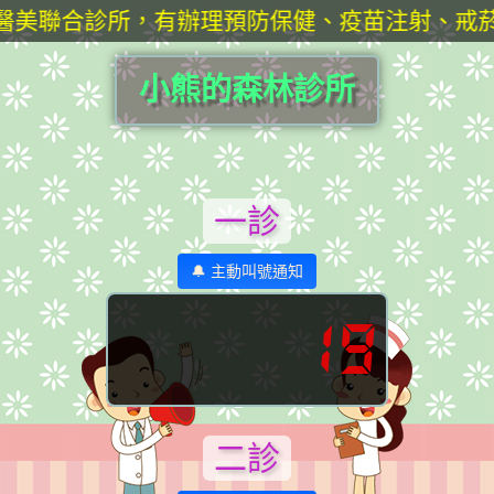
醫美聯合診所，有辦理預防保健、疫苗注射、戒菸
小熊的森林診所
一診
🔔 主動叫號通知
19
二診