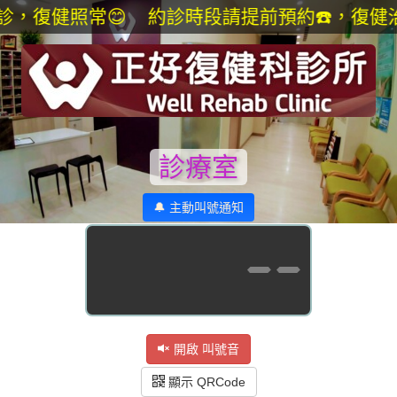
，復健照常😊 約診時段請提前預約☎️，復健
診療室
🔔 主動叫號通知
--
開啟 叫號音
顯示 QRCode