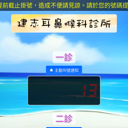
止掛號，造成不便請見諒。請於您的號碼提前五
一診
🔔 主動叫號通知
13
二診