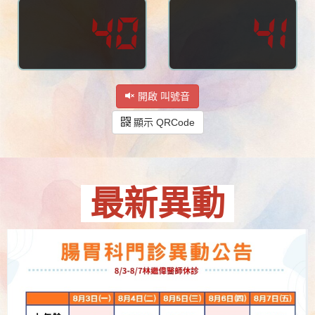
40
41
開啟 叫號音
顯示 QRCode
最新異動