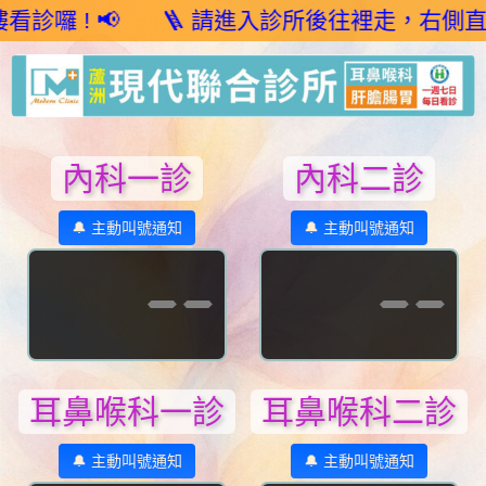
! 📢 🪜 請進入診所後往裡走，右側直接上樓梯到2
內科一診
內科二診
🔔 主動叫號通知
🔔 主動叫號通知
--
--
耳鼻喉科一診
耳鼻喉科二診
🔔 主動叫號通知
🔔 主動叫號通知