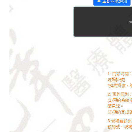
🔔 主動叫號通知
1. 門診時間：上
現場掛號)
*預約掛號，
2. 預約原則
(1)預約系
請見諒。
(2)預約完
3.現場看診原則
預約號、現場