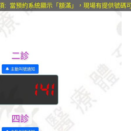
: 當預約系統顯示「額滿」，現場有提供號碼可
二診
🔔 主動叫號通知
141
四診