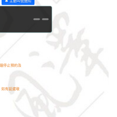
🔔 主動叫號通知
--
早10分鐘停止預約及
，如有延遲敬