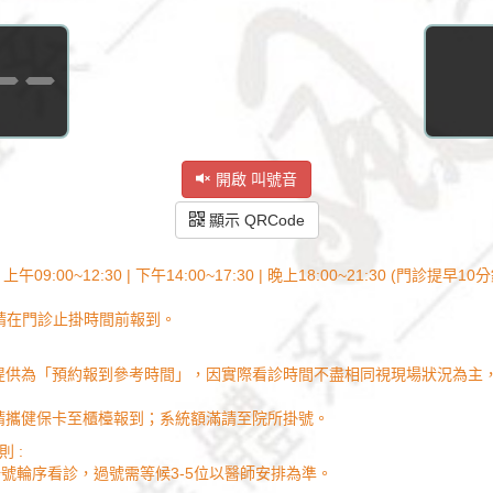
--
開啟 叫號音
顯示 QRCode
午09:00~12:30 | 下午14:00~17:30 | 晚上18:00~21:30 (門診提
請在門診止掛時間前報到。
：
統提供為「預約報到參考時間」，因實際看診時間不盡相同視現場狀況為主
成請攜健保卡至櫃檯報到；系統額滿請至院所掛號。
 :
號輪序看診，過號需等候3-5位以醫師安排為準。