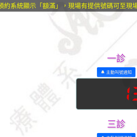
預約系統顯示「額滿」，現場有提供號碼可至現場
一診
🔔 主動叫號通知
1
三診