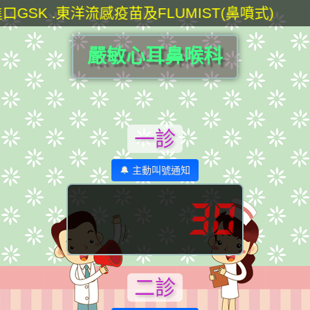
口GSK .東洋流感疫苗及FLUMIST(鼻噴式)
嚴敏心耳鼻喉科
一診
🔔 主動叫號通知
30
二診