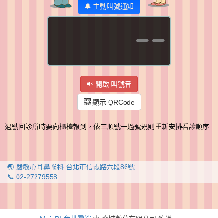
🔔 主動叫號通知
--
開啟 叫號音
顯示 QRCode
過號回診所時要向櫃檯報到，依三順號一過號規則重新安排看診順序
🌏 嚴敏心耳鼻喉科 台北市信義路六段86號
📞 02-27279558