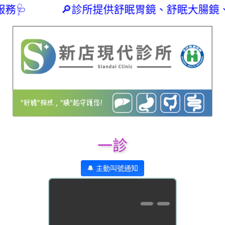
 🔎診所提供舒眠胃鏡、舒眠大腸鏡、腹部超音波、
一診
🔔 主動叫號通知
--