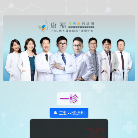
一診
🔔 主動叫號通知
70