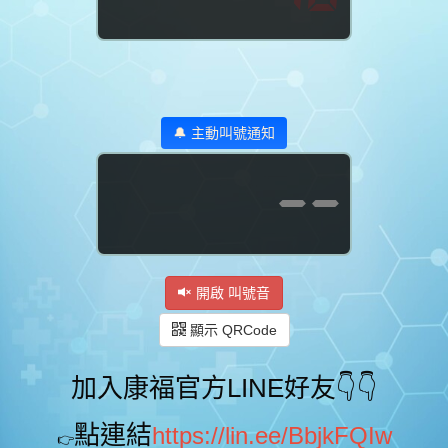
🔔 主動叫號通知
--
開啟 叫號音
顯示 QRCode
加入康福官方LINE好友👇👇
點連結
https://lin.ee/BbjkFQIw
👉