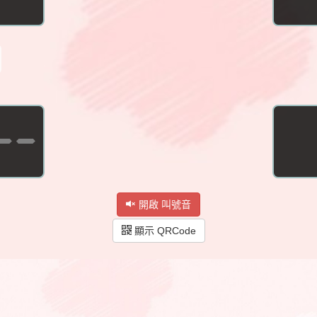
--
開啟 叫號音
顯示 QRCode