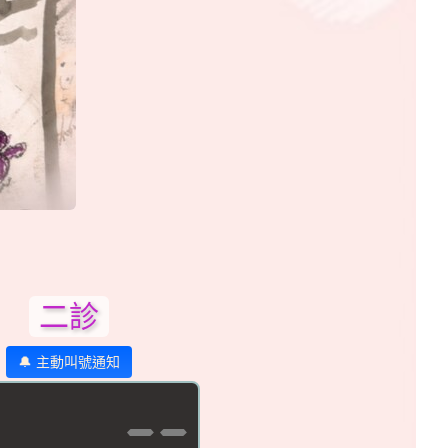
二診
🔔 主動叫號通知
--