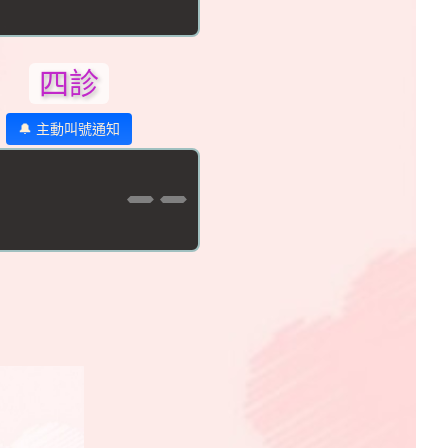
四診
🔔 主動叫號通知
--