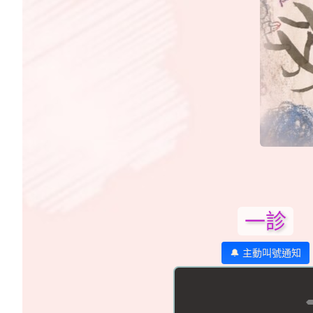
一診
🔔 主動叫號通知