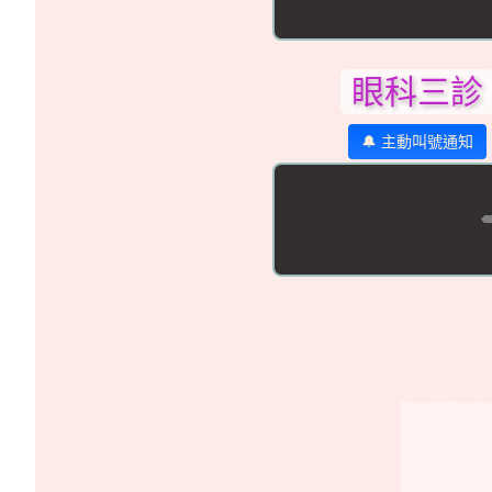
眼科三診
🔔 主動叫號通知