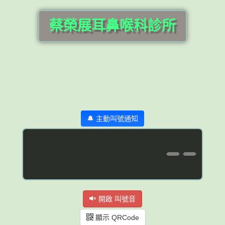
蔡榮展耳鼻喉科診所
🔔 主動叫號通知
--
開啟 叫號音
顯示 QRCode