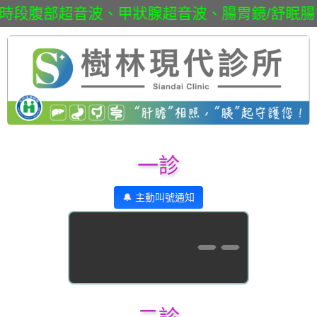
時段腹部超音波、甲狀腺超音波、腸胃鏡/舒眠腸胃鏡
一診
🔔 主動叫號通知
--