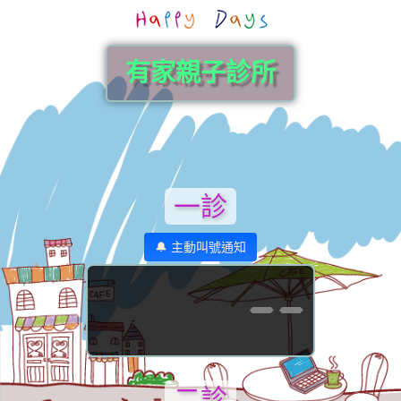
有家親子診所
一診
🔔 主動叫號通知
--
二診