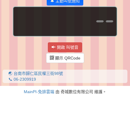
🔔 主動叫號通知
--
開啟 叫號音
顯示 QRCode
🌏 台南市歸仁區民權三街98號
📞 06-2309919
MainPI-免排雲端
由 奇城數位有限公司 維護。