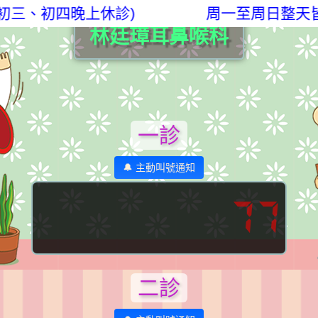
初三、初四晚上休診)
周一至周日整天皆
林廷璋耳鼻喉科
一診
🔔 主動叫號通知
77
二診