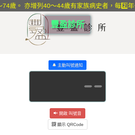
👵 「為45～74歲。 亦增列40～44歲有家
豐盈診所
🔔 主動叫號通知
--
開啟 叫號音
顯示 QRCode