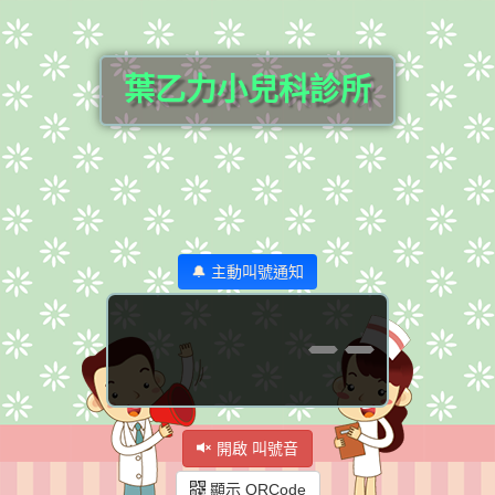
葉乙力小兒科診所
🔔 主動叫號通知
--
開啟 叫號音
顯示 QRCode