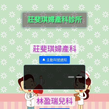
莊斐琪婦產科診所
莊斐琪婦產科
🔔 主動叫號通知
--
林盈瑞兒科