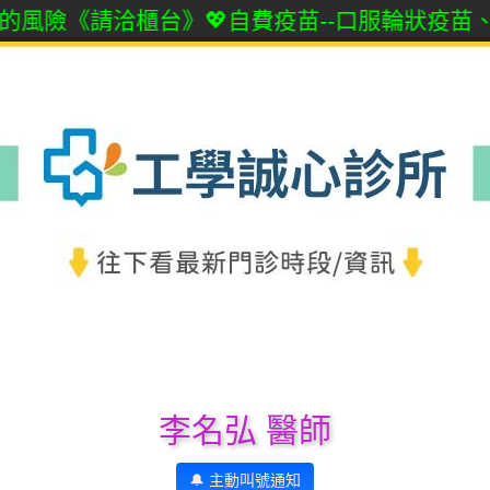
《請洽櫃台》💖自費疫苗--口服輪狀疫苗、腦膜
李名弘 醫師
🔔 主動叫號通知