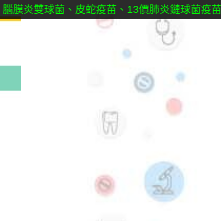
炎雙球菌、皮蛇疫苗、13價肺炎鏈球菌疫苗、子宮