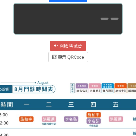
--
開啟 叫號音
顯示 QRCode