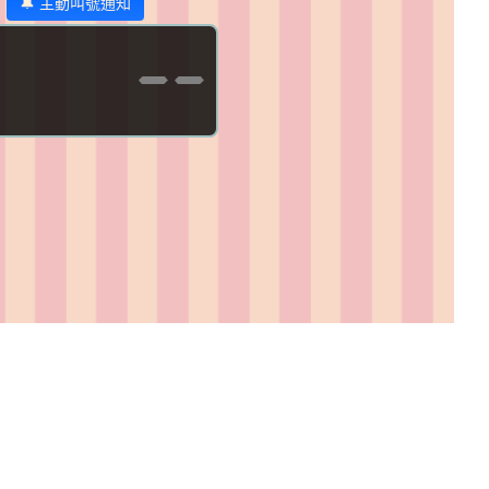
🔔 主動叫號通知
--