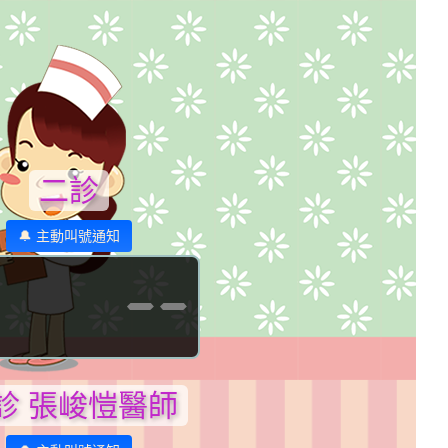
二診
🔔 主動叫號通知
--
診 張峻愷醫師