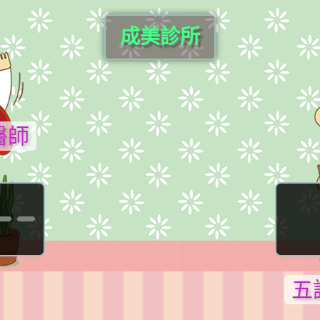
成美診所
醫師
--
五