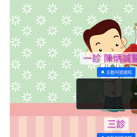
一診 陳炳諴
🔔 主動叫號通知
三診