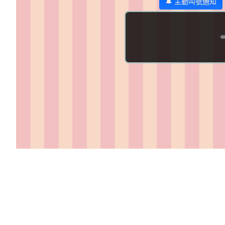
🔔 主動叫號通知