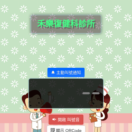
禾樂復健科診所
🔔 主動叫號通知
--
開啟 叫號音
顯示 QRCode