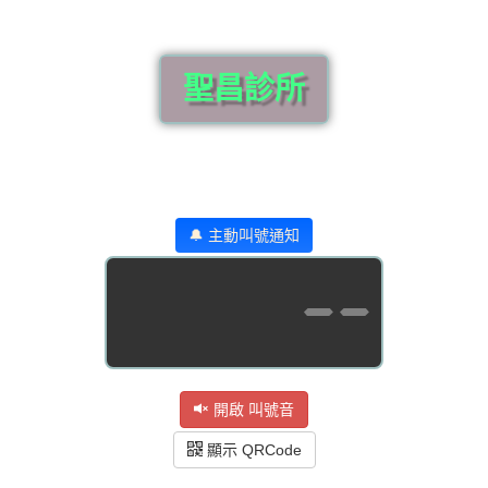
聖昌診所
🔔 主動叫號通知
--
開啟 叫號音
顯示 QRCode