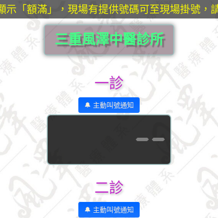
顯示「額滿」，現場有提供號碼可至現場掛號，請
三重風澤中醫診所
一診
🔔 主動叫號通知
--
二診
🔔 主動叫號通知