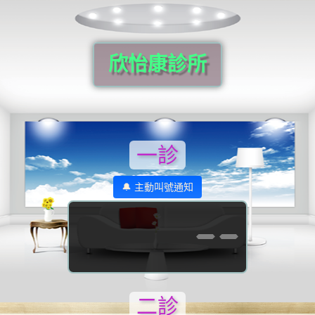
欣怡康診所
一診
🔔 主動叫號通知
--
二診