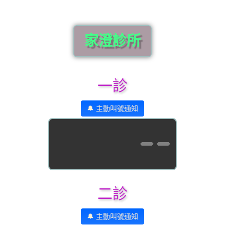
家澄診所
一診
🔔 主動叫號通知
--
二診
🔔 主動叫號通知