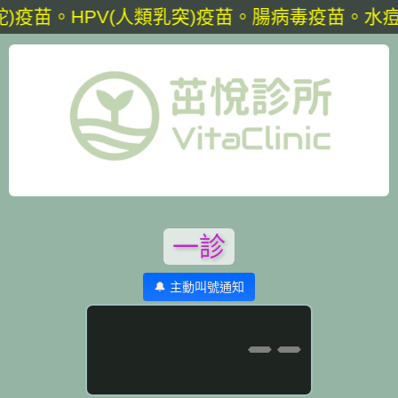
)疫苗。HPV(人類乳突)疫苗。腸病毒疫苗。水痘疫
一診
🔔 主動叫號通知
--