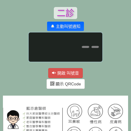
二診
🔔 主動叫號通知
--
開啟 叫號音
顯示 QRCode