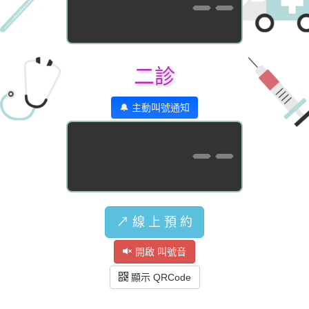
--
二診
🔔 主動叫號通知
--
↗️ 線 上 預 約
開啟 叫號音
顯示 QRCode