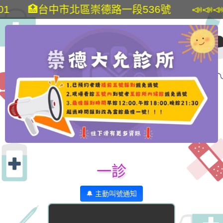
1 🏥台中市北區崇德路一段536號 📣📣📣
一診
🔔 主動叫號通知