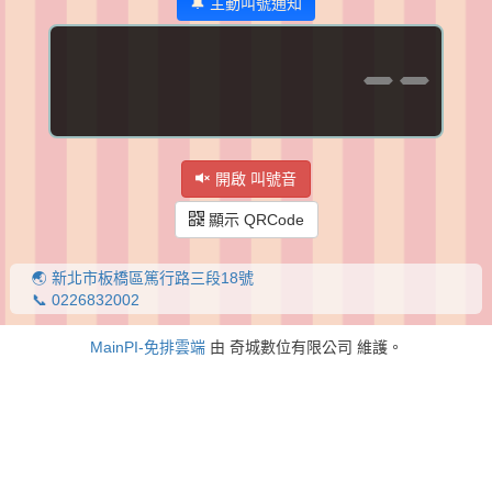
🔔 主動叫號通知
--
開啟 叫號音
顯示 QRCode
🌏 新北市板橋區篤行路三段18號
📞 0226832002
MainPI-免排雲端
由 奇城數位有限公司 維護。