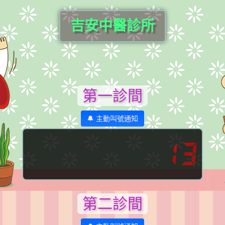
吉安中醫診所
第一診間
🔔 主動叫號通知
13
第二診間