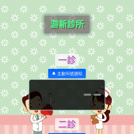
游新診所
一診
🔔 主動叫號通知
--
二診