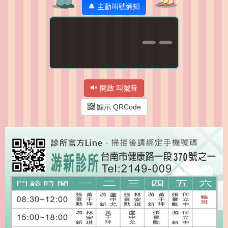
🔔 主動叫號通知
--
開啟 叫號音
顯示 QRCode